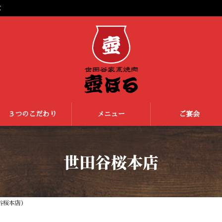
京
３つのこだわり
メニュー
ご宴会
世田谷桜本店
谷桜本店）