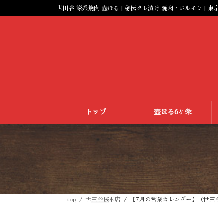
コ
ナ
世田谷 家系焼肉 壺ほる | 秘伝タレ漬け 焼肉・ホルモン | 東
ン
ビ
テ
ゲ
ン
ー
ツ
シ
へ
ョ
ス
ン
キ
に
ッ
移
プ
動
トップ
壺ほる6ヶ条
top
世田谷桜本店
【7月の営業カレンダー】（世田