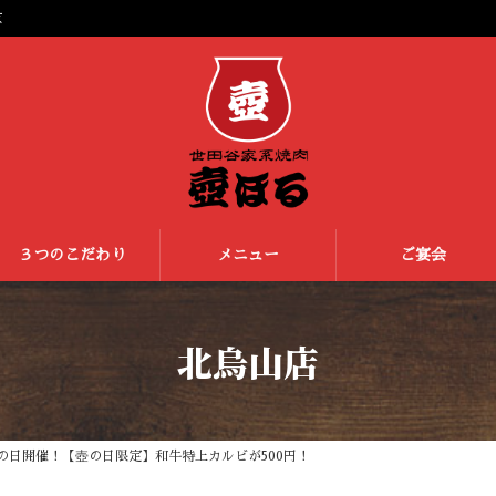
京
３つのこだわり
メニュー
ご宴会
北烏山店
壺の日開催！【壺の日限定】和牛特上カルビが500円！