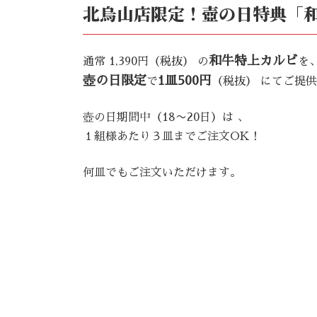
北烏山店限定！壺の日特典「和
和牛特上カルビ
通常 1,390円（税抜） の
を
壺の日限定
1皿500円
で
（税抜） にてご提
壺の日期間中（18〜20日）は 、
１組様あたり３皿までご注文OK！
何皿でもご注文いただけます。