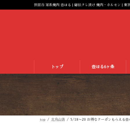
コ
ナ
世田谷 家系焼肉 壺ほる | 秘伝タレ漬け 焼肉・ホルモン | 東
ン
ビ
テ
ゲ
ン
ー
ツ
シ
へ
ョ
ス
ン
キ
に
ッ
移
プ
動
トップ
壺ほる6ヶ条
top
北烏山店
5/18〜20 お得なクーポンもらえる