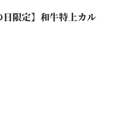
壺の日限定】和牛特上カル
。