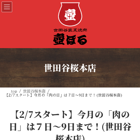
コ
ナ
ン
ビ
テ
ゲ
ン
ー
ツ
シ
へ
ョ
ス
ン
キ
に
ッ
移
プ
動
世田谷桜本店
top
世田谷桜本店
【2/7スタート】今月の「肉の日」は７日〜9日まで！(世田谷桜本店)
【2/7スタート】今月の「肉の
日」は７日〜9日まで！(世田谷
桜本店)